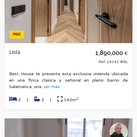
PISO
Lista
1,890,000
€
Ref. 14141-BGL
Best House te presenta esta exclusiva vivienda ubicada
en una finca clásica y señorial en pleno barrio de
Salamanca, una...
ver más
2
3
|
3
|
192m