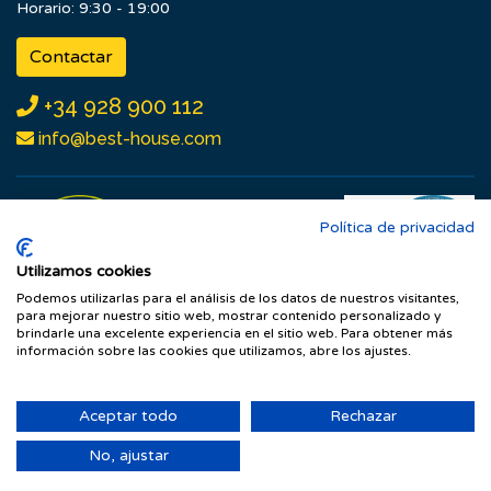
Horario: 9:30 - 19:00
Contactar
+34 928 900 112
info@best-house.com
Política de privacidad
Utilizamos cookies
Podemos utilizarlas para el análisis de los datos de nuestros visitantes,
para mejorar nuestro sitio web, mostrar contenido personalizado y
brindarle una excelente experiencia en el sitio web. Para obtener más
información sobre las cookies que utilizamos, abre los ajustes.
Aceptar todo
Rechazar
© Grupo Inmobiliario BestHouse.
No, ajustar
Aviso Legal
-
Política de Cookies
-
Protección de Datos
© Desarrollado por
Dimension TEI 2026