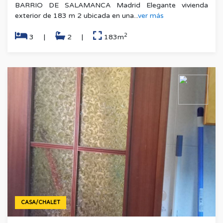
BARRIO DE SALAMANCA Madrid Elegante vivienda
exterior de 183 m 2 ubicada en una...
ver más
2
3
|
2
|
183m
CASA/CHALET