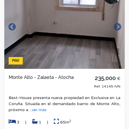
PISO
Monte Alto - Zalaeta - Atocha
235,000
€
Ref. 14145-IVN
Best-House presenta nueva propiedad en Exclusiva en La
Coruña. Situada en el demandado barrio de Monte Alto,
próximo a ...
ver más
2
3
|
1
|
65m