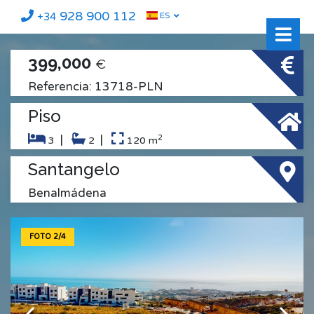
928 900 112
ES
+34
399,000
€
Referencia: 13718-PLN
Piso
2
|
|
3
2
120 m
Santangelo
Benalmádena
FOTO 2/4