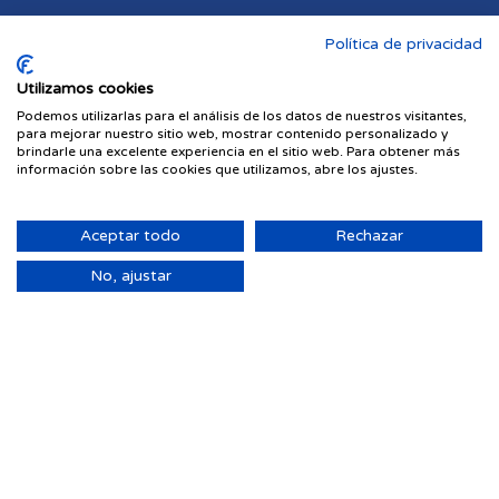
Política de privacidad
Utilizamos cookies
Podemos utilizarlas para el análisis de los datos de nuestros visitantes,
para mejorar nuestro sitio web, mostrar contenido personalizado y
brindarle una excelente experiencia en el sitio web. Para obtener más
información sobre las cookies que utilizamos, abre los ajustes.
Aceptar todo
Rechazar
No, ajustar
Viviendas en venta en Las Palmas de Gran Canari
Piso en venta en Puerto Canteras
Piso en venta en Ciudad Alta
Piso en Arenales - Lugo - Avenida Marítima