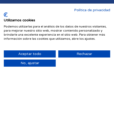
Política de privacidad
Utilizamos cookies
Podemos utilizarlas para el análisis de los datos de nuestros visitantes,
para mejorar nuestro sitio web, mostrar contenido personalizado y
brindarle una excelente experiencia en el sitio web. Para obtener más
información sobre las cookies que utilizamos, abre los ajustes.
Aceptar todo
Rechazar
No, ajustar
Viviendas en venta en Las Palmas de Gran Canari
Piso en venta en Puerto Canteras
Piso en venta en Ciudad Alta
Piso en Arenales - Lugo - Avenida Marítima