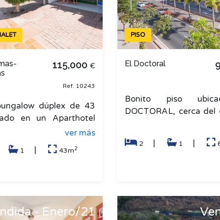
ALET
PISO
mas-
115,000
El Doctoral
€
as
Ref. 10243
Bonito piso ubic
bungalow dúplex de 43
DOCTORAL, cerca del 
ado en un Aparthotel
Doctoral y Vecinda
 en Maspalomas, en el
ver más
vivienda cuenta 
 Golf. La vivienda se di
|
|
2
1
dormitorios, ba�
2
|
|
1
43m
ndida - Enero/21
Ven