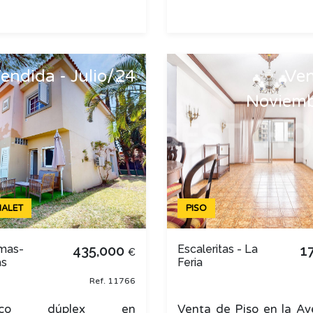
endida - Julio/24
Ven
Noviem
ALET
PISO
mas-
435,000
Escaleritas - La
1
€
as
Feria
Ref. 11766
stico dúplex en
Venta de Piso en la Av