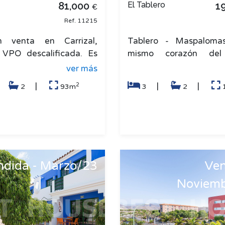
81,000
El Tablero
1
€
Ref. 11215
n venta en Carrizal,
Tablero - Maspaloma
. VPO descalificada. Es
mismo corazón del
ienda muy amplia, hace
fantástico piso de 134
ver más
 por sus estancias son
4 dormitorios, ahora 3 d
2
|
|
|
|
2
93m
3
2
ndida - Marzo/23
Ven
Noviem