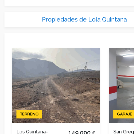
Propiedades de Lola Quintana
TERRENO
GARAJE
Los Quintana-
149,000
San Greg
€