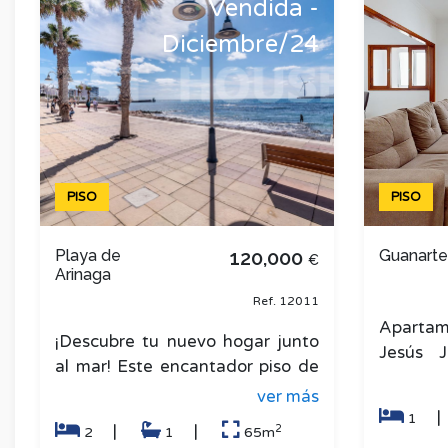
Vendida -
Diciembre/24
PISO
PISO
Playa de
120,000
Guanart
€
Arinaga
Ref. 12011
Apartam
¡Descubre tu nuevo hogar junto
Jesús 
al mar! Este encantador piso de
López.
65 m² se encuentra en una
ver más
refor
ubicación privilegiada, a un
1
amuebla
2
|
|
2
1
65m