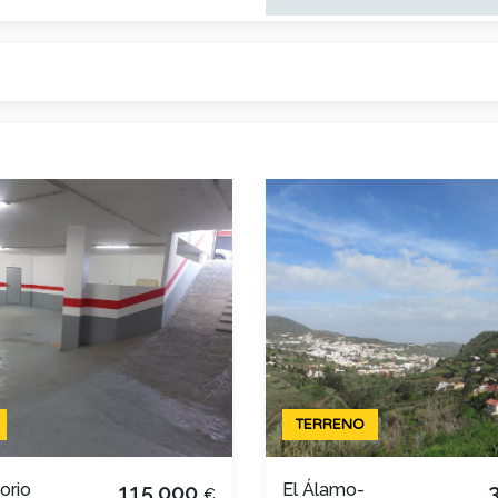
TERRENO
orio
115,000
El Álamo-
€