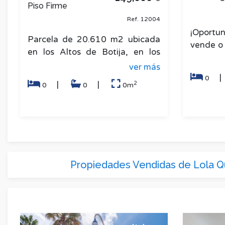
Piso Firme
Ref. 12004
¡Oportun
Parcela de 20.610 m2 ubicada
vende o 
en los Altos de Botija, en los
en la 
alrededores de Montaña
ver más
edificio 
Cardonal. Con unas maravillosas
0
2
|
|
0
0
0m
vis
Propiedades Vendidas de Lola Q