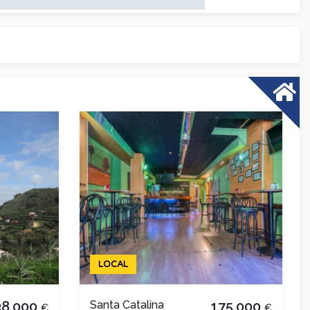
LOCAL
38,000
Santa Catalina
175,000
€
€