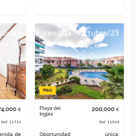
dida -
Vendida - Octubre/23
bre/24
PISO
74,000
Playa del
200,000
€
€
Inglés
Ref. 11713
Ref. 11504
enida de
Oportunidad única: