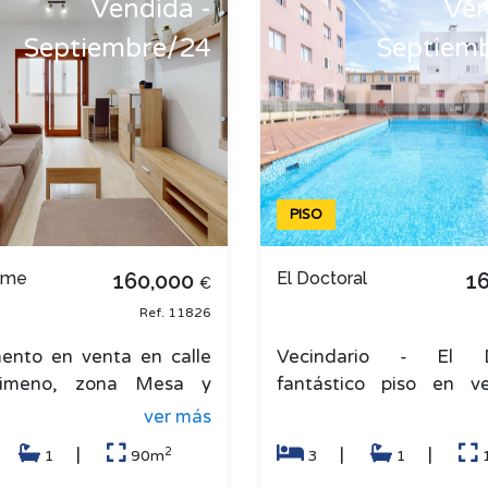
Vendida -
Ven
Septiembre/24
Septiem
PISO
eme
160,000
El Doctoral
1
€
Ref. 11826
ento en venta en calle
Vecindario - El Do
Jimeno, zona Mesa y
fantástico piso en v
 La vivienda ha sido
propiedad cuenta c
ver más
mada y se vende
dormitorios amplios, el 
2
|
|
|
|
1
90m
3
1
da. D
co