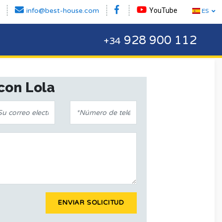
info@best-house.com
YouTube
ES
928 900 112
+34
con Lola
ENVIAR SOLICITUD