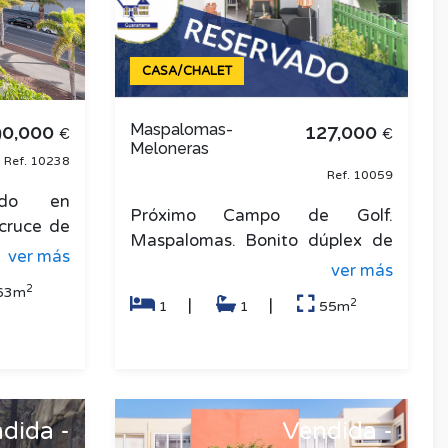
CASA/CHALET
90,000
Maspalomas-
127,000
€
€
Meloneras
Ref. 10238
Ref. 10059
ado en
Próximo Campo de Golf.
cruce de
Maspalomas. Bonito dúplex de
rio. La
ver más
un dormitorio con amplio baño,
ver más
con dos
salón cocina totalmente
2
63m
2
|
|
1
1
55m
amuebla
dida -
Vendida -