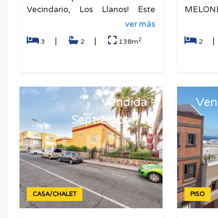
Vecindario, Los Llanos! Este
MELONE
dúplex cuenta con tres amplios
150 m2 
ver más
dormitorios, armarios
terraza 
2
|
|
3
2
138m
2
empotrados,
dúplex d
Vendida -
Ven
Septiembre/23
CASA/CHALET
PISO