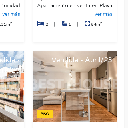
rtunidad
Apartamento en venta en Playa
erca del
del Inglés, a un paso del Yumbo
ver más
ver más
o, aho
Center. Este encantador
2
2
|
|
121m
2
1
54m
apartamento,
dida -
Vendida - Abril/23
bre/23
PISO