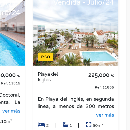
dida -
Vendida - Julio/24
bre/24
PISO
60,000
Playa del
225,000
€
€
Inglés
Ref. 11815
Ref. 11805
ctoral,
En Playa del Inglés, en segunda
enta. La
línea, a menos de 200 metros
on tres
ver más
del maravilloso Paseo de Costa
ver más
principal
Canaria y de una de las pl
2
110m
2
|
|
2
1
50m