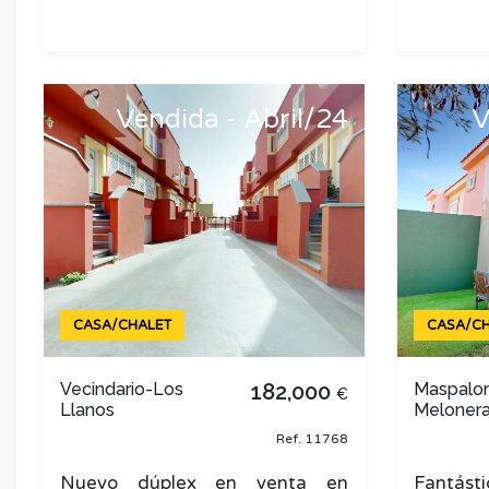
Vendida - Abril/24
V
CASA/CHALET
CASA/CH
Vecindario-Los
182,000
Maspalo
€
Llanos
Meloner
Ref. 11768
Nuevo dúplex en venta en
Fantá