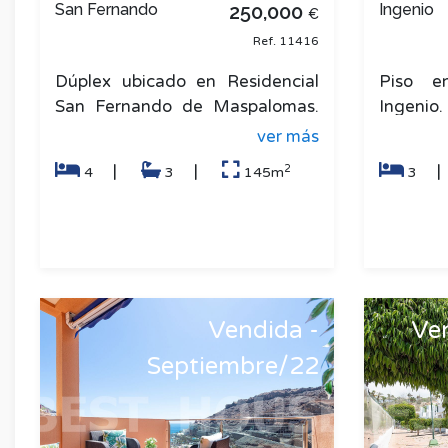
San Fernando
250,000
Ingenio
€
Ref. 11416
Dúplex ubicado en Residencial
Piso e
San Fernando de Maspalomas.
Ingenio
En sus 145 m2 distribuidos en
una viv
ver más
dos plantas cuenta salón comed
esquina,
2
|
|
4
3
145m
3
Vendida -
Ve
Septiembre/22