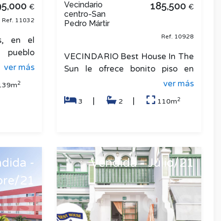
95,000
Vecindario
185,500
€
€
centro-San
Ref. 11032
Pedro Mártir
Ref. 10928
s, en el
 pueblo
VECINDARIO Best House In The
m2. Antes
ver más
Sun le ofrece bonito piso en
obles,
venta en Vecindario, a 100
ver más
2
139m
metros del Centro Comercial
2
|
|
3
2
110m
Atlá
dida -
Vendida - Julio/21
bre/21