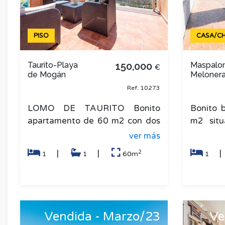
PISO
CASA/CH
Taurito-Playa
150,000
Maspalo
€
de Mogán
Meloner
Ref. 10273
LOMO DE TAURITO Bonito
Bonito 
apartamento de 60 m2 con dos
m2 situ
grandes terrazas con vistas al
ubicado
ver más
mar. La vivienda se vende
Campo de
2
|
|
1
1
60m
1
completam
Vendida - Marzo/23
Ve