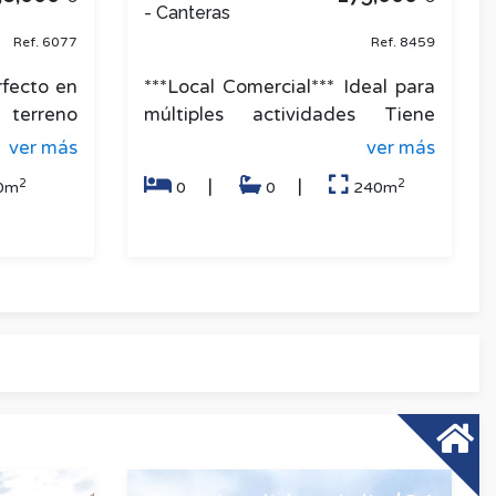
- Canteras
Ref. 6077
Ref. 8459
rfecto en
***Local Comercial*** Ideal para
 terreno
múltiples actividades Tiene
² en La
licencia de tapas frías, ideal para
ver más
ver más
joya pa
múltiples activida
2
2
|
|
0m
0
0
240m