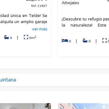
Arbejales
Ref. 11867
idad única en Telde! Se
¡Descubre tu refugio pe
alquila un amplio garaje
la naturaleza! Este
planta sótano de un
ver más
rústico de 4.288 m
de viviendas, est
Junquera, Teror es una 
2
|
|
0
0m
|
|
0
0
uintana