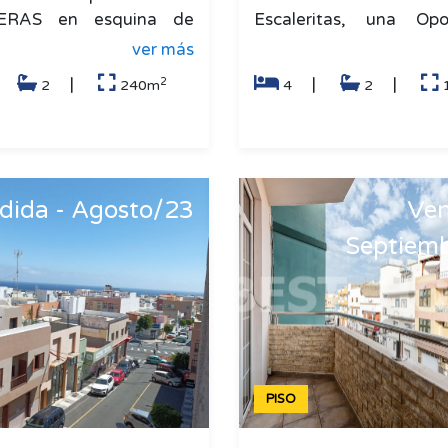
RAS en esquina de
Escaleritas, una Opo
de parcela con jardín,
Magnífica. Situado c
ver más
y vivienda de 90 m2. El
antiguo Palacio del Hiel
2
|
|
|
|
2
240m
4
2
dida - Agosto/23
Ven
Septiem
PISO